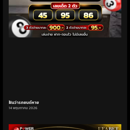
ฝันว่ารถยนต์หาย
14 พฤษภาคม 2026