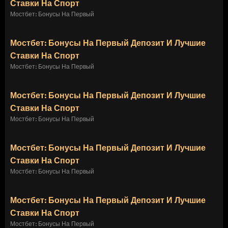
Ставки На Спорт
Мостбет: Бонусы На Первый
Мостбет: Бонусы На Первый Депозит И Лучшие
Ставки На Спорт
Мостбет: Бонусы На Первый
Мостбет: Бонусы На Первый Депозит И Лучшие
Ставки На Спорт
Мостбет: Бонусы На Первый
Мостбет: Бонусы На Первый Депозит И Лучшие
Ставки На Спорт
Мостбет: Бонусы На Первый
Мостбет: Бонусы На Первый Депозит И Лучшие
Ставки На Спорт
Мостбет: Бонусы На Первый