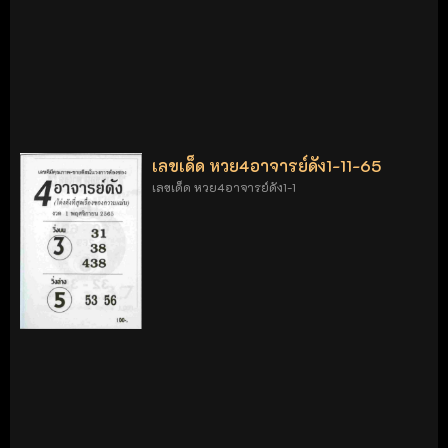
เลขเด็ด หวย4อาจารย์ดัง1-11-65
เลขเด็ด หวย4อาจารย์ดัง1-1