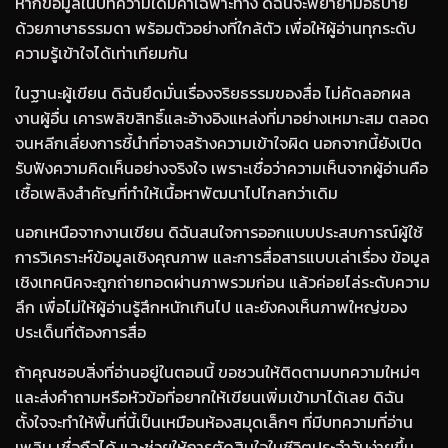
หากข้อมูลในบทความใดมีคำเฉพาะทาง ดิฉันจะพยายามอธิบาย
ด้วยภาษาธรรมดา พร้อมตัวอย่างที่ใกล้ตัว เพื่อให้ผู้อ่านทุกระดับ
ความรู้เข้าใจได้เท่าเทียมกัน
ในฐานะผู้เขียน ดิฉันยึดมั่นเรื่องจริยธรรมของสื่อ ไม่คัดลอกผล
งานผู้อื่น เคารพลิขสิทธิ์และอ้างอิงแหล่งที่มาอย่างเหมาะสม ตลอด
จนหลีกเลี่ยงการชี้นำที่อาจสร้างความเข้าใจผิด นอกจากนี้ยังเปิด
รับฟังความคิดเห็นอย่างจริงใจ เพราะเชื่อว่าความเห็นจากผู้อ่านคือ
เชื้อเพลิงสำคัญที่ทำให้เนื้อหาพัฒนาไปไกลกว่าเดิม
นอกเหนือจากงานเขียน ดิฉันสนใจการออกแบบประสบการณ์ผู้ใช้
การวิเคราะห์ข้อมูลเชิงคุณภาพ และการสื่อสารแบบเล่าเรื่อง ข้อมูล
เชิงเทคนิคจะถูกถ่ายทอดผ่านภาพรวมก่อน แล้วค่อยไล่ระดับความ
ลึก เพื่อไม่ให้ผู้อ่านรู้สึกหนักเกินไป และยังคงเห็นภาพใหญ่ของ
ประเด็นที่ต้องการสื่อ
ถ้าคุณชอบสิ่งที่อ่านอยู่ในตอนนี้ ขอชวนให้ติดตามบทความใหม่ๆ
และส่งคำถามหรือหัวข้อที่อยากให้เขียนเพิ่มเข้ามาได้เลย ดิฉัน
ตั้งใจจะทำให้พื้นที่นี้เป็นเหมือนห้องสมุดเล็กๆ ที่มีบทความที่อ่าน
เพลิน เชื่อถือได้ และช่วยให้การตัดสินใจในชีวิตประจำวันง่ายขึ้น