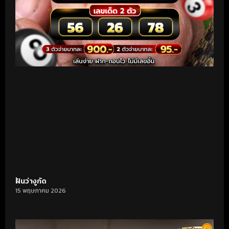
ฝันว่างูกัด
15 พฤษภาคม 2026