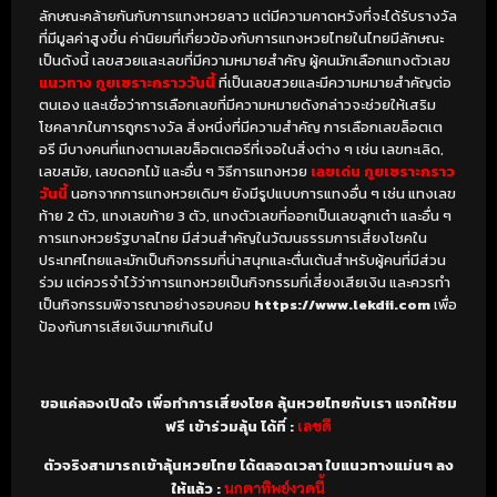
ลักษณะคล้ายกันกับการแทงหวยลาว แต่มีความคาดหวังที่จะได้รับรางวัล
ที่มีมูลค่าสูงขึ้น ค่านิยมที่เกี่ยวข้องกับการแทงหวยไทยในไทยมีลักษณะ
เป็นดังนี้ เลขสวยและเลขที่มีความหมายสำคัญ ผู้คนมักเลือกแทงตัวเลข
แนวทาง กูยเซราะกราววันนี้
ที่เป็นเลขสวยและมีความหมายสำคัญต่อ
ตนเอง และเชื่อว่าการเลือกเลขที่มีความหมายดังกล่าวจะช่วยให้เสริม
โชคลาภในการถูกรางวัล สิ่งหนึ่งที่มีความสำคัญ การเลือกเลขล็อตเต
อรี มีบางคนที่แทงตามเลขล็อตเตอรีที่เจอในสิ่งต่าง ๆ เช่น เลขทะเลิด,
เลขสมัย, เลขดอกไม้ และอื่น ๆ วิธีการแทงหวย
เลขเด่น กูยเซราะกราว
วันนี้
นอกจากการแทงหวยเดิมๆ ยังมีรูปแบบการแทงอื่น ๆ เช่น แทงเลข
ท้าย 2 ตัว, แทงเลขท้าย 3 ตัว, แทงตัวเลขที่ออกเป็นเลขลูกเต๋า และอื่น ๆ
การแทงหวยรัฐบาลไทย มีส่วนสำคัญในวัฒนธรรมการเสี่ยงโชคใน
ประเทศไทยและมักเป็นกิจกรรมที่น่าสนุกและตื่นเต้นสำหรับผู้คนที่มีส่วน
ร่วม แต่ควรจำไว้ว่าการแทงหวยเป็นกิจกรรมที่เสี่ยงเสียเงิน และควรทำ
เป็นกิจกรรมพิจารณาอย่างรอบคอบ
https://www.lekdii.com
เพื่อ
ป้องกันการเสียเงินมากเกินไป
ขอแค่ลองเปิดใจ เพื่อทำการเสี่ยงโชค ลุ้นหวยไทยกับเรา แจกให้ชม
ฟรี เข้าร่วมลุ้น ได้ที่ :
เลขดี
ตัวจริงสามารถเข้าลุ้นหวยไทย ได้ตลอดเวลา ใบแนวทางแม่นๆ ลง
ให้แล้ว :
นกตาทิพย์งวดนี้