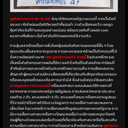
กูยเซราะกราว 16-11-66
จัดมาให้ครบหวยรัฐบาลงวดนี้ จากเว็บไซต์
ของเรา คัดใหม่และมีสถิติหวยเข้าที่แม่นยำ วางใจเลือกเลขวิ่ง เลขรูด
คุ้มค่ากับเงินที่ท่านลงทุนอย่างแน่นอน พร้อมรวยกันที่ lekdii.com
แนวทางที่หยิบมา มั่นใจการันตีด้วยยอดคนใช้งานจริง
การลุ้นสลากไทยเป็นการพึ่งโชคลุ้นเช่นกันกับการลอตเตอรี่อื่น ๆ โดย
คุณจะต้องซื้อสลากจากจุดขาย การแทงหวยสลากไทยเป็นกิจกรรมที่ได้
รับความนิยมอย่างมาก
เลข กูยเซราะกราว งวดนี้
ในประเทศไทย และ
เป็นหนึ่งในกิจกรรมการพนันที่มีความเข้าใจกันดีในสังคมไทย ค่านิยมที่
สำคัญในการแทงหวยไทยในประเทศไทยอาจรวมถึง การเลือกเลขตาม
สัญชาติ ผู้คนบางส่วนมักจะเลือกเลขที่เกี่ยวข้องกับสัญชาติของตนเอง
หรือของบุคคลที่ตนเองต้องการเอาใจใส่ ซึ่งส่วนใหญ่จะใช้เลขทะเลิด
หวยกูยเซราะกราวงวดนี้
หรือเลขศาสนา แบบเล่นและวิธีการแทงที่
หลากหลาย การแทงหวยรัฐบาลมีรูปแบบ การเล่นหลากหลาย เช่น แทง
เลขท้าย 2 ตัว, แทงเลขหน้า 3 ตัว, แทงเลขทั้งหมด หรือแทงตามรูปแบบ
ที่วิจารณ์ว่ามีโอกาสได้รับรางวัลสูงกว่า ความเชื่อทางศาสนาและการ
เสี่ยงโชค ในบางกรณี การเลือกเลขหรือรูปแบบการแทงหวยรัฐบาล อาจ
มีความเชื่อทางศาสนาหรือทางวิญญาณเชื่อว่าจะมีการพระกรุณาโชคดี
ต่อผู้ที่แทงด้วยแบบเล่นหรือตัวเลขที่เกี่ยวข้องกับศาสนาหรือที่แสดงถึง
ความเชื่อทางศาสนาต่าง ๆ การทำเอกสารสำหรับการเดินทาง
กูยเซราะ