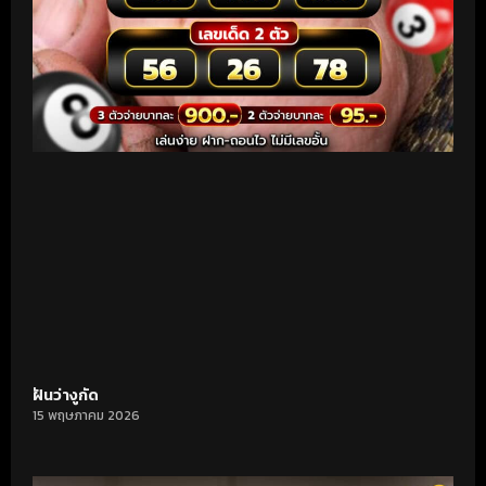
ฝันว่างูกัด
15 พฤษภาคม 2026