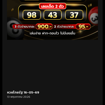
หวยไทยรัฐ 16-05-69
13 พฤษภาคม 2026