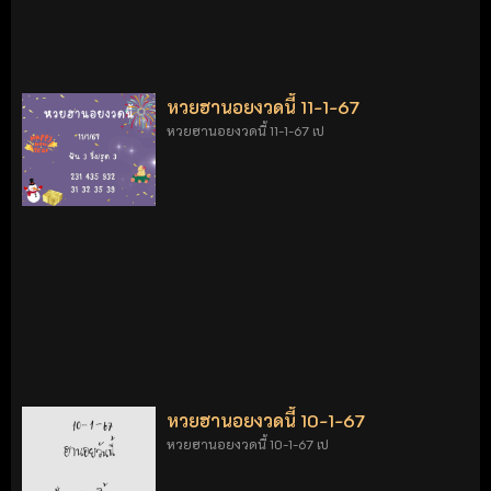
หวยฮานอยงวดนี้ 11-1-67
หวยฮานอยงวดนี้ 11-1-67 เป
หวยฮานอยงวดนี้ 10-1-67
หวยฮานอยงวดนี้ 10-1-67 เป