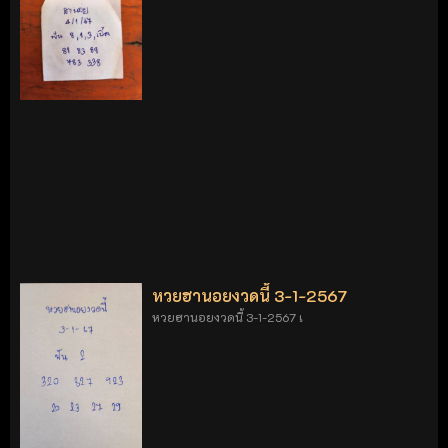
หวยฮานอยงวดนี้ 3-1-2567
หวยฮานอยงวดนี้ 3-1-2567 เ