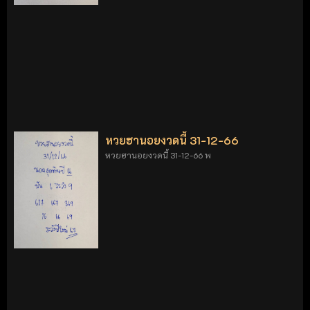
หวยฮานอยงวดนี้ 31-12-66
หวยฮานอยงวดนี้ 31-12-66 พ