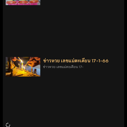
ข่าวหวย เลขแม่ตะเคียน 17-1-66
ข่าวหวย เลขแม่ตะเคียน 17-