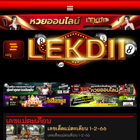
เมนู
เลขแม่ตะเคียน
เลขเด็ดแม่ตะเคียน 1-2-66
เลขเด็ดแม่ตะเคียน 1-2-66