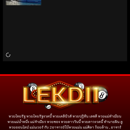
หวยไทยรัฐ หวยไทยรัฐงวดนี้ หวยเดลินิวส์ หวยปฏิทิน เลขดี หวยแม่ทำเนียน
หวยแม่น้ำหนึ่ง แม่จําเนียร หวยซอง หวยลาววันนี้ หวยลาวงวดนี้ ทำนายฝัน ดู
หวยออนไลน์ แม่นเวอร์ กับ 2อาจารย์ใบ้หวยแม่น แม่ศิลา ร้อยล้าน , อาจาร์