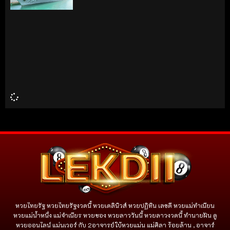
หวยไทยรัฐ หวยไทยรัฐงวดนี้ หวยเดลินิวส์ หวยปฏิทิน เลขดี หวยแม่ทำเนียน
หวยแม่น้ำหนึ่ง แม่จําเนียร หวยซอง หวยลาววันนี้ หวยลาวงวดนี้ ทำนายฝัน ดู
หวยออนไลน์ แม่นเวอร์ กับ 2อาจารย์ใบ้หวยแม่น แม่ศิลา ร้อยล้าน , อาจาร์