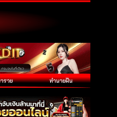
พารวย
ทำนายฝัน