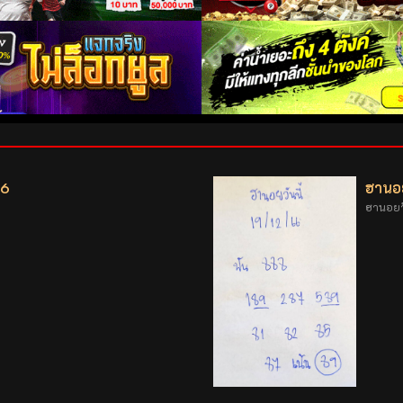
66
ฮานอย
ฮานอยวั