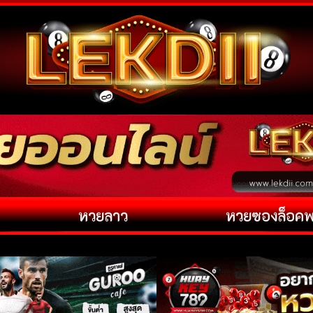
หวยลาว
หวยซองล็อค