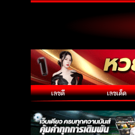
เลขดี
เลขเด็ด