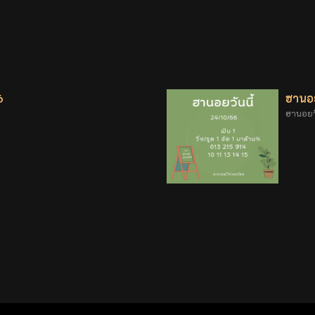
6
ฮานอย
ฮานอยวั