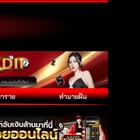
พารวย
ทำนายฝัน