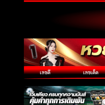
เลขดี
เลขเด็ด