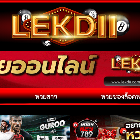
หวยลาว
หวยซองล็อค