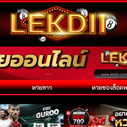
หวยลาว
หวยซองล็อค