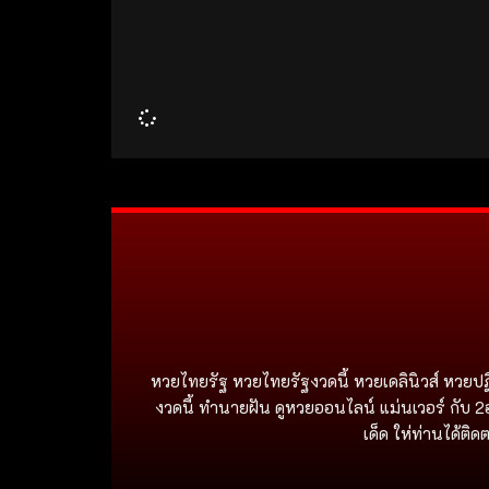
หวยไทยรัฐ หวยไทยรัฐงวดนี้ หวยเดลินิวส์ หวยปฏ
งวดนี้ ทำนายฝัน ดูหวยออนไลน์ แม่นเวอร์ กับ 2
เด็ด ให่ท่านได้ต