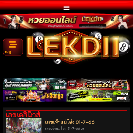
เมนู
เลขเดลินิวส์
เลขเจ้าแม่โอ่ง 31-7-66
เลขเจ้าแม่โอ่ง 31-7-66 เข