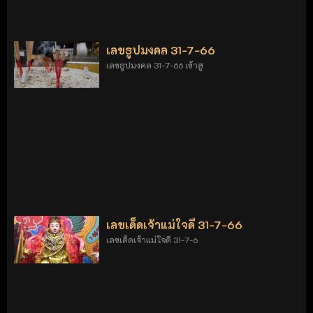
เลขธูปมงคล 31-7-66
เลขธูปมงคล 31-7-66 เข้าสู
เลขเด็ดเจ้าแม่ใจดี 31-7-66
เลขเด็ดเจ้าแม่ใจดี 31-7-6