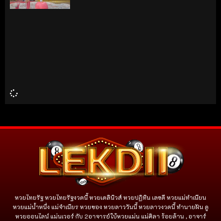
หวยไทยรัฐ หวยไทยรัฐงวดนี้ หวยเดลินิวส์ หวยปฏิทิน เลขดี หวยแม่ทำเนียน
หวยแม่น้ำหนึ่ง แม่จําเนียร หวยซอง หวยลาววันนี้ หวยลาวงวดนี้ ทำนายฝัน ดู
หวยออนไลน์ แม่นเวอร์ กับ 2อาจารย์ใบ้หวยแม่น แม่ศิลา ร้อยล้าน , อาจาร์