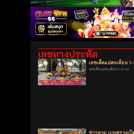
เลขหางประทัด
เลขเด็ดแม่ตะเคียน 1
เลขเด็ดแม่ตะเคียน 1-2-66
ข่าวหวย บวงสรวงเปิด