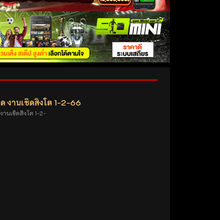
็ด งานเชิดสิงโต 1-2-66
 งานเชิดสิงโต 1-2-