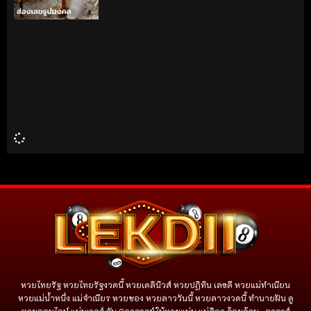
หวยไทยรัฐ หวยไทยรัฐงวดนี้ หวยเดลินิวส์ หวยปฏิทิน เลขดี หวยแม่ทำเนียน
หวยแม่น้ำหนึ่ง แม่จําเนียร หวยซอง หวยลาววันนี้ หวยลาวงวดนี้ ทำนายฝัน ดู