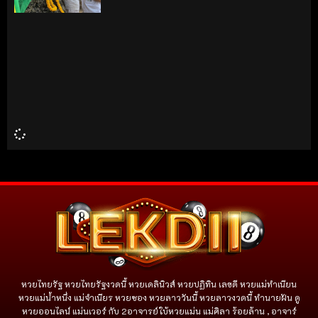
หวยไทยรัฐ หวยไทยรัฐงวดนี้ หวยเดลินิวส์ หวยปฏิทิน เลขดี หวยแม่ทำเนียน
หวยแม่น้ำหนึ่ง แม่จําเนียร หวยซอง หวยลาววันนี้ หวยลาวงวดนี้ ทำนายฝัน ดู
หวยออนไลน์ แม่นเวอร์ กับ 2อาจารย์ใบ้หวยแม่น แม่ศิลา ร้อยล้าน , อาจาร์