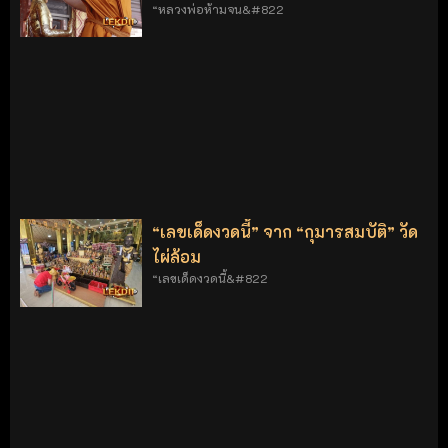
“หลวงพ่อห้ามจน&#822
“เลขเด็ดงวดนี้” จาก “กุมารสมบัติ” วัด
ไผ่ล้อม
“เลขเด็ดงวดนี้&#822