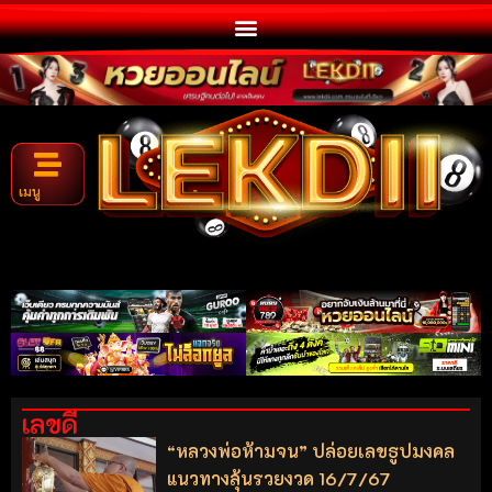
เมนู
เลขดี
“หลวงพ่อห้ามจน” ปล่อยเลขธูปมงคล
แนวทางลุ้นรวยงวด 16/7/67