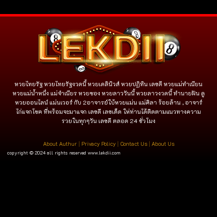
หวยไทยรัฐ หวยไทยรัฐงวดนี้ หวยเดลินิวส์ หวยปฏิทิน เลขดี หวยแม่ทำเนียน
หวยแม่น้ำหนึ่ง แม่จําเนียร หวยซอง หวยลาววันนี้ หวยลาวงวดนี้ ทำนายฝัน ดู
หวยออนไลน์ แม่นเวอร์ กับ 2อาจารย์ใบ้หวยแม่น แม่ศิลา ร้อยล้าน , อาจาร์
ไก่แจกโชค ที่พร้อมจะมาแจก เลขดี เลขเด็ด ให่ท่านได้ติดตามแนวทางความ
รวยในทุกๆวัน เลขดี ตลอด 24 ชั่วโมง
About Authur
|
Privacy Policy
|
Contact Us
|
About Us
copyright © 2024 all rights reserved
www.lekdii.com