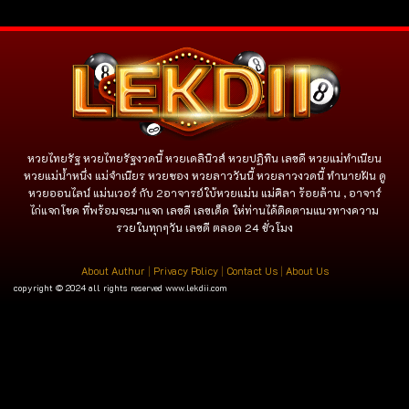
หวยไทยรัฐ หวยไทยรัฐงวดนี้ หวยเดลินิวส์ หวยปฏิทิน เลขดี หวยแม่ทำเนียน
หวยแม่น้ำหนึ่ง แม่จําเนียร หวยซอง หวยลาววันนี้ หวยลาวงวดนี้ ทำนายฝัน ดู
หวยออนไลน์ แม่นเวอร์ กับ 2อาจารย์ใบ้หวยแม่น แม่ศิลา ร้อยล้าน , อาจาร์
ไก่แจกโชค ที่พร้อมจะมาแจก เลขดี เลขเด็ด ให่ท่านได้ติดตามแนวทางความ
รวยในทุกๆวัน เลขดี ตลอด 24 ชั่วโมง
About Authur
|
Privacy Policy
|
Contact Us
|
About Us
copyright © 2024 all rights reserved
www.lekdii.com