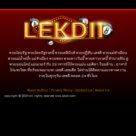
หวยไทยรัฐ หวยไทยรัฐงวดนี้ หวยเดลินิวส์ หวยปฏิทิน เลขดี หวยแม่ทำเนียน
หวยแม่น้ำหนึ่ง แม่จําเนียร หวยซอง หวยลาววันนี้ หวยลาวงวดนี้ ทำนายฝัน ดู
หวยออนไลน์ แม่นเวอร์ กับ 2อาจารย์ใบ้หวยแม่น แม่ศิลา ร้อยล้าน , อาจาร์
ไก่แจกโชค ที่พร้อมจะมาแจก เลขดี เลขเด็ด ให่ท่านได้ติดตามแนวทางความ
รวยในทุกๆวัน เลขดี ตลอด 24 ชั่วโมง
About Authur
|
Privacy Policy
|
Contact Us
|
About Us
copyright © 2024 all rights reserved
www.lekdii.com