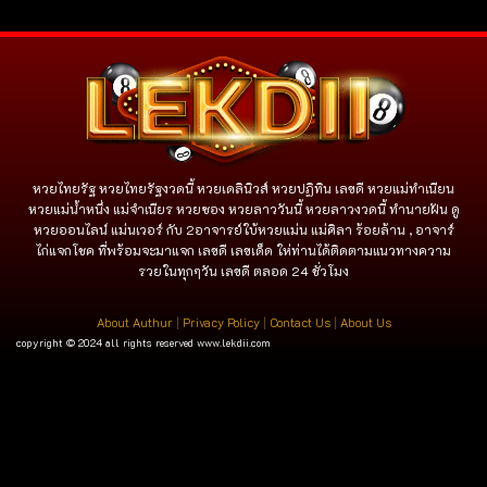
หวยไทยรัฐ หวยไทยรัฐงวดนี้ หวยเดลินิวส์ หวยปฏิทิน เลขดี หวยแม่ทำเนียน
หวยแม่น้ำหนึ่ง แม่จําเนียร หวยซอง หวยลาววันนี้ หวยลาวงวดนี้ ทำนายฝัน ดู
หวยออนไลน์ แม่นเวอร์ กับ 2อาจารย์ใบ้หวยแม่น แม่ศิลา ร้อยล้าน , อาจาร์
ไก่แจกโชค ที่พร้อมจะมาแจก เลขดี เลขเด็ด ให่ท่านได้ติดตามแนวทางความ
รวยในทุกๆวัน เลขดี ตลอด 24 ชั่วโมง
About Authur
|
Privacy Policy
|
Contact Us
|
About Us
copyright © 2024 all rights reserved
www.lekdii.com