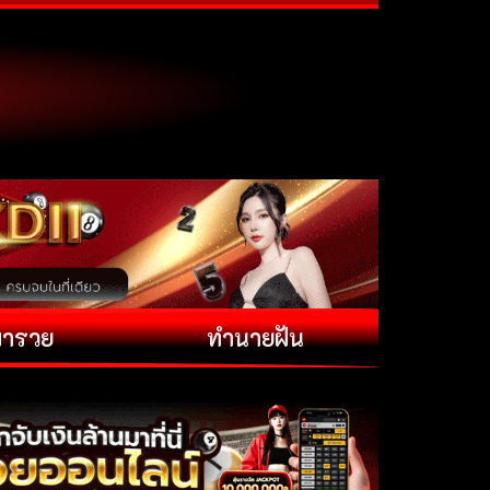
พารวย
ทำนายฝัน