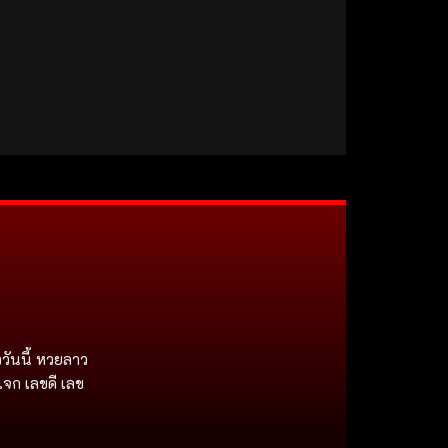
วันนี้ หวยลาว
แจก เลขดี เลข