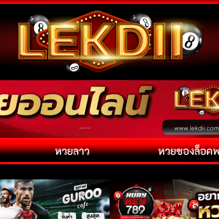
หวยลาว
หวยซองล็อค