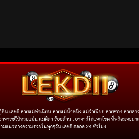
ิทิน เลขดี หวยแม่ทำเนียน หวยแม่น้ำหนึ่ง แม่จําเนียร หวยซอง หวยลาว
อาจารย์ใบ้หวยแม่น แม่ศิลา ร้อยล้าน , อาจาร์ไก่แจกโชค ที่พร้อมจะมา
ิดตามแนวทางความรวยในทุกๆวัน เลขดี ตลอด 24 ชั่วโมง