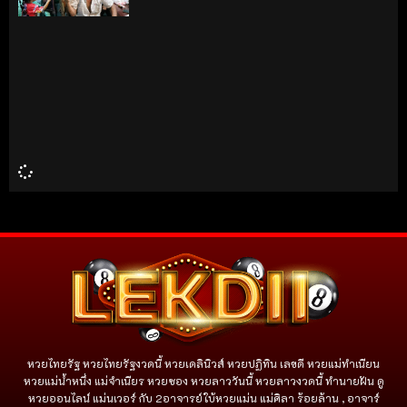
หวยไทยรัฐ หวยไทยรัฐงวดนี้ หวยเดลินิวส์ หวยปฏิทิน เลขดี หวยแม่ทำเนียน
หวยแม่น้ำหนึ่ง แม่จําเนียร หวยซอง หวยลาววันนี้ หวยลาวงวดนี้ ทำนายฝัน ดู
หวยออนไลน์ แม่นเวอร์ กับ 2อาจารย์ใบ้หวยแม่น แม่ศิลา ร้อยล้าน , อาจาร์