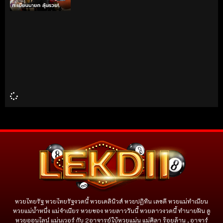
หวยไทยรัฐ หวยไทยรัฐงวดนี้ หวยเดลินิวส์ หวยปฏิทิน เลขดี หวยแม่ทำเนียน
หวยแม่น้ำหนึ่ง แม่จําเนียร หวยซอง หวยลาววันนี้ หวยลาวงวดนี้ ทำนายฝัน ดู
หวยออนไลน์ แม่นเวอร์ กับ 2อาจารย์ใบ้หวยแม่น แม่ศิลา ร้อยล้าน , อาจาร์