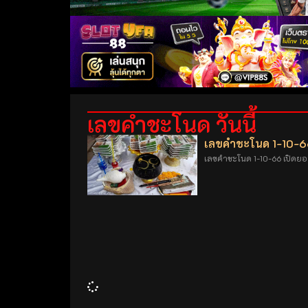
เลขคำชะโนด วันนี้
เลขคำชะโนด 1-10-6
เลขคำชะโนด 1-10-66 เปิดยอ