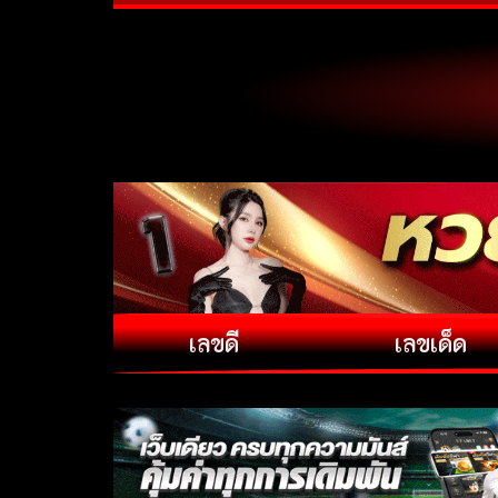
เลขดี
เลขเด็ด