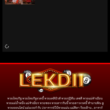
หวยไทยรัฐ หวยไทยรัฐงวดนี้ หวยเดลินิวส์ หวยปฏิทิน เลขดี หวยแม่ทำเนียน
หวยแม่น้ำหนึ่ง แม่จําเนียร หวยซอง หวยลาววันนี้ หวยลาวงวดนี้ ทำนายฝัน ดู
หวยออนไลน์ แม่นเวอร์ กับ 2อาจารย์ใบ้หวยแม่น แม่ศิลา ร้อยล้าน , อาจาร์