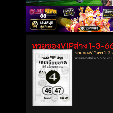
หวยซองVIPล่าง 1-3-6
หวยซองVIPล่าง 1-3
หวยซองVIPล่าง 1-3-66 หวย