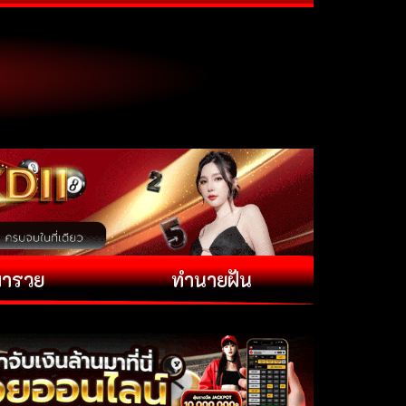
พารวย
ทำนายฝัน