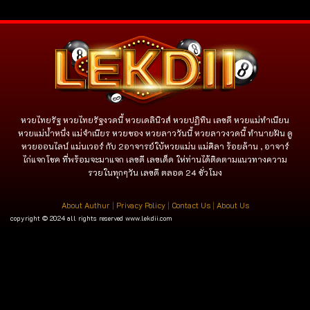
หวยไทยรัฐ หวยไทยรัฐงวดนี้ หวยเดลินิวส์ หวยปฏิทิน เลขดี หวยแม่ทำเนียน
หวยแม่น้ำหนึ่ง แม่จําเนียร หวยซอง หวยลาววันนี้ หวยลาวงวดนี้ ทำนายฝัน ดู
หวยออนไลน์ แม่นเวอร์ กับ 2อาจารย์ใบ้หวยแม่น แม่ศิลา ร้อยล้าน , อาจาร์
ไก่แจกโชค ที่พร้อมจะมาแจก เลขดี เลขเด็ด ให่ท่านได้ติดตามแนวทางความ
รวยในทุกๆวัน เลขดี ตลอด 24 ชั่วโมง
About Authur
|
Privacy Policy
|
Contact Us
|
About Us
copyright © 2024 all rights reserved
www.lekdii.com