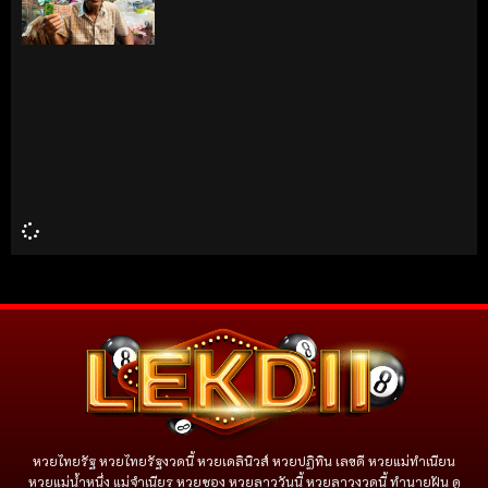
หวยไทยรัฐ หวยไทยรัฐงวดนี้ หวยเดลินิวส์ หวยปฏิทิน เลขดี หวยแม่ทำเนียน
หวยแม่น้ำหนึ่ง แม่จําเนียร หวยซอง หวยลาววันนี้ หวยลาวงวดนี้ ทำนายฝัน ดู