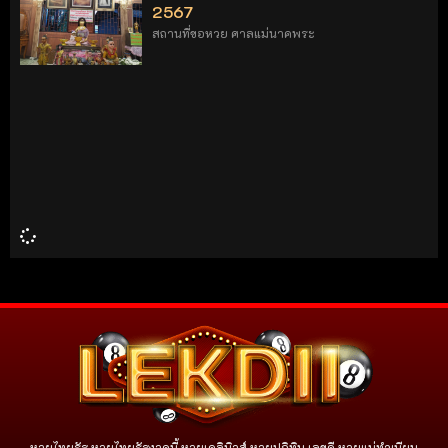
2567
สถานที่ขอหวย ศาลแม่นาคพระ
หวยไทยรัฐ หวยไทยรัฐงวดนี้ หวยเดลินิวส์ หวยปฏิทิน เลขดี หวยแม่ทำเนียน