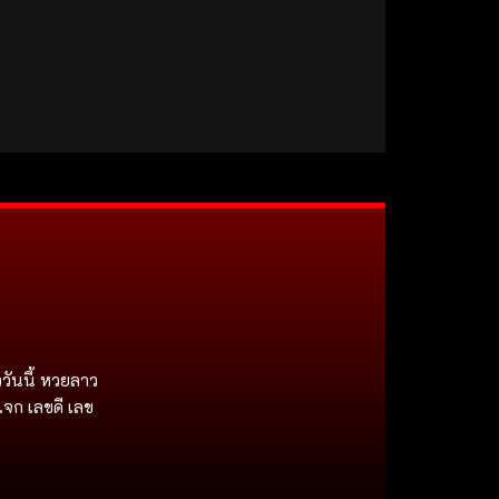
วันนี้ หวยลาว
แจก เลขดี เลข