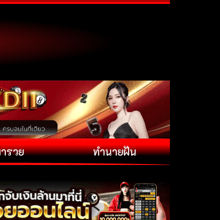
พารวย
ทำนายฝัน