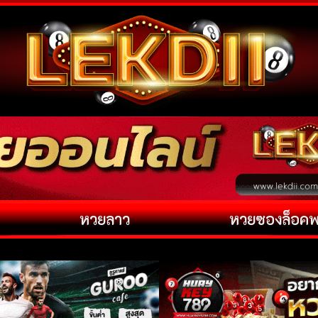
หวยลาว
หวยซองล็อค