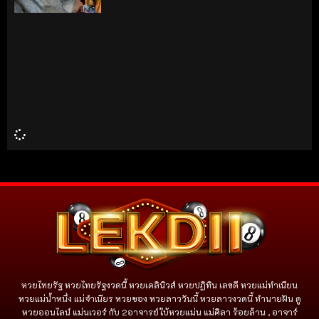
หวยไทยรัฐ หวยไทยรัฐงวดนี้ หวยเดลินิวส์ หวยปฏิทิน เลขดี หวยแม่ทำเนียน
หวยแม่น้ำหนึ่ง แม่จําเนียร หวยซอง หวยลาววันนี้ หวยลาวงวดนี้ ทำนายฝัน ดู
หวยออนไลน์ แม่นเวอร์ กับ 2อาจารย์ใบ้หวยแม่น แม่ศิลา ร้อยล้าน , อาจาร์