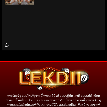
หวยไทยรัฐ หวยไทยรัฐงวดนี้ หวยเดลินิวส์ หวยปฏิทิน เลขดี หวยแม่ทำเนียน
หวยแม่น้ำหนึ่ง แม่จําเนียร หวยซอง หวยลาววันนี้ หวยลาวงวดนี้ ทำนายฝัน ดู
หวยออนไลน์ แม่นเวอร์ กับ 2อาจารย์ใบ้หวยแม่น แม่ศิลา ร้อยล้าน , อาจาร์