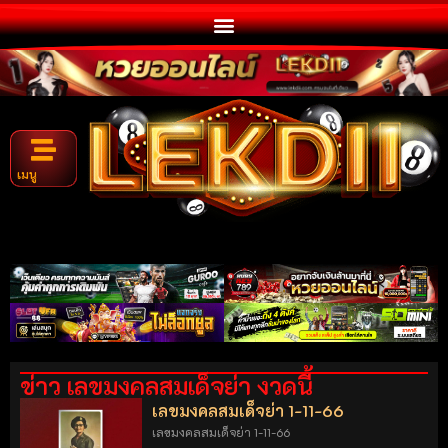
เมนู
ข่าว เลขมงคลสมเด็จย่า งวดนี้
เลขมงคลสมเด็จย่า 1-11-66
เลขมงคลสมเด็จย่า 1-11-66