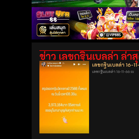
ข่าว เลขกฐินเบลล่า ล่าส
เลขกฐินเบลล่า 16-11
เลขกฐินเบลล่า 16-11-66 เบ