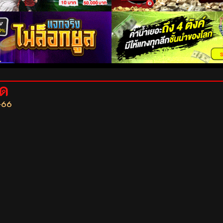
ุด
-66