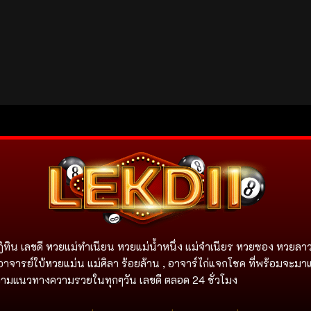
ิทิน เลขดี หวยแม่ทำเนียน หวยแม่น้ำหนึ่ง แม่จําเนียร หวยซอง หวยลาว
อาจารย์ใบ้หวยแม่น แม่ศิลา ร้อยล้าน , อาจาร์ไก่แจกโชค ที่พร้อมจะมา
ิดตามแนวทางความรวยในทุกๆวัน เลขดี ตลอด 24 ชั่วโมง