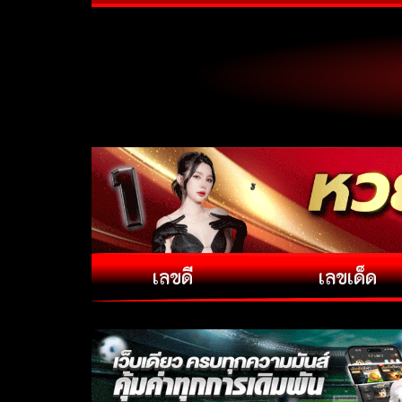
เลขดี
เลขเด็ด