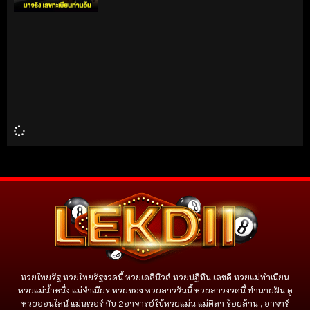
หวยไทยรัฐ หวยไทยรัฐงวดนี้ หวยเดลินิวส์ หวยปฏิทิน เลขดี หวยแม่ทำเนียน
หวยแม่น้ำหนึ่ง แม่จําเนียร หวยซอง หวยลาววันนี้ หวยลาวงวดนี้ ทำนายฝัน ดู
หวยออนไลน์ แม่นเวอร์ กับ 2อาจารย์ใบ้หวยแม่น แม่ศิลา ร้อยล้าน , อาจาร์