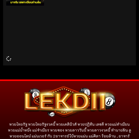
หวยไทยรัฐ หวยไทยรัฐงวดนี้ หวยเดลินิวส์ หวยปฏิทิน เลขดี หวยแม่ทำเนียน
หวยแม่น้ำหนึ่ง แม่จําเนียร หวยซอง หวยลาววันนี้ หวยลาวงวดนี้ ทำนายฝัน ดู
หวยออนไลน์ แม่นเวอร์ กับ 2อาจารย์ใบ้หวยแม่น แม่ศิลา ร้อยล้าน , อาจาร์