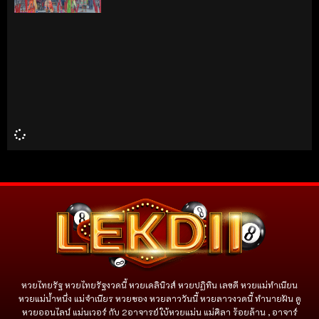
หวยไทยรัฐ หวยไทยรัฐงวดนี้ หวยเดลินิวส์ หวยปฏิทิน เลขดี หวยแม่ทำเนียน
หวยแม่น้ำหนึ่ง แม่จําเนียร หวยซอง หวยลาววันนี้ หวยลาวงวดนี้ ทำนายฝัน ดู
หวยออนไลน์ แม่นเวอร์ กับ 2อาจารย์ใบ้หวยแม่น แม่ศิลา ร้อยล้าน , อาจาร์