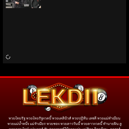
หวยไทยรัฐ หวยไทยรัฐงวดนี้ หวยเดลินิวส์ หวยปฏิทิน เลขดี หวยแม่ทำเนียน
หวยแม่น้ำหนึ่ง แม่จําเนียร หวยซอง หวยลาววันนี้ หวยลาวงวดนี้ ทำนายฝัน ดู
หวยออนไลน์ แม่นเวอร์ กับ 2อาจารย์ใบ้หวยแม่น แม่ศิลา ร้อยล้าน , อาจาร์