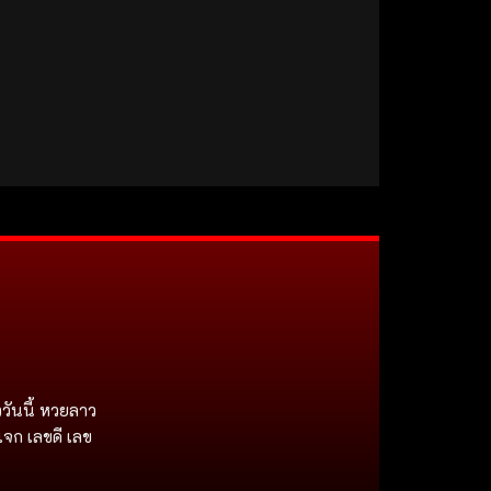
วันนี้ หวยลาว
แจก เลขดี เลข