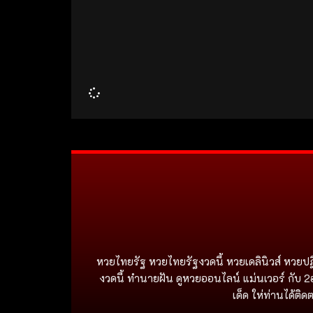
หวยไทยรัฐ หวยไทยรัฐงวดนี้ หวยเดลินิวส์ หวยปฏ
งวดนี้ ทำนายฝัน ดูหวยออนไลน์ แม่นเวอร์ กับ 2
เด็ด ให่ท่านได้ต