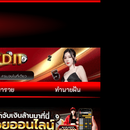
พารวย
ทำนายฝัน