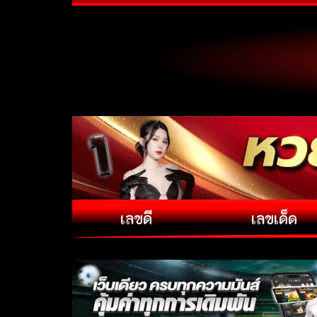
เลขดี
เลขเด็ด