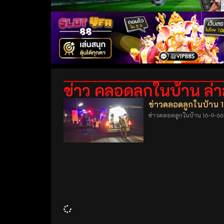
ข่าว คลอดลูกในบ้าน ล่า
ข่าวคลอดลูกในบ้าน 
ข่าวคลอดลูกในบ้าน 16-9-66