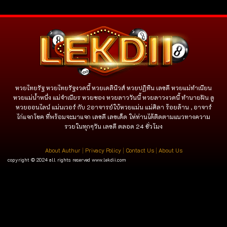
หวยไทยรัฐ หวยไทยรัฐงวดนี้ หวยเดลินิวส์ หวยปฏิทิน เลขดี หวยแม่ทำเนียน
หวยแม่น้ำหนึ่ง แม่จําเนียร หวยซอง หวยลาววันนี้ หวยลาวงวดนี้ ทำนายฝัน ดู
หวยออนไลน์ แม่นเวอร์ กับ 2อาจารย์ใบ้หวยแม่น แม่ศิลา ร้อยล้าน , อาจาร์
ไก่แจกโชค ที่พร้อมจะมาแจก เลขดี เลขเด็ด ให่ท่านได้ติดตามแนวทางความ
รวยในทุกๆวัน เลขดี ตลอด 24 ชั่วโมง
About Authur
|
Privacy Policy
|
Contact Us
|
About Us
copyright © 2024 all rights reserved
www.lekdii.com