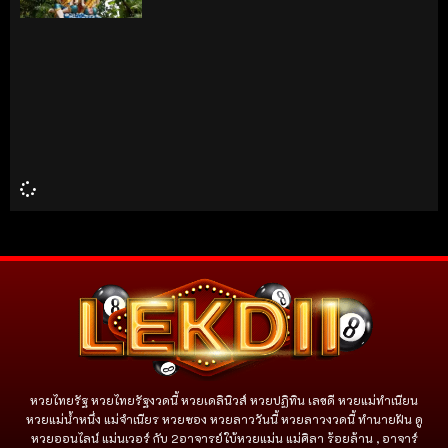
หวยไทยรัฐ หวยไทยรัฐงวดนี้ หวยเดลินิวส์ หวยปฏิทิน เลขดี หวยแม่ทำเนียน
หวยแม่น้ำหนึ่ง แม่จําเนียร หวยซอง หวยลาววันนี้ หวยลาวงวดนี้ ทำนายฝัน ดู
หวยออนไลน์ แม่นเวอร์ กับ 2อาจารย์ใบ้หวยแม่น แม่ศิลา ร้อยล้าน , อาจาร์