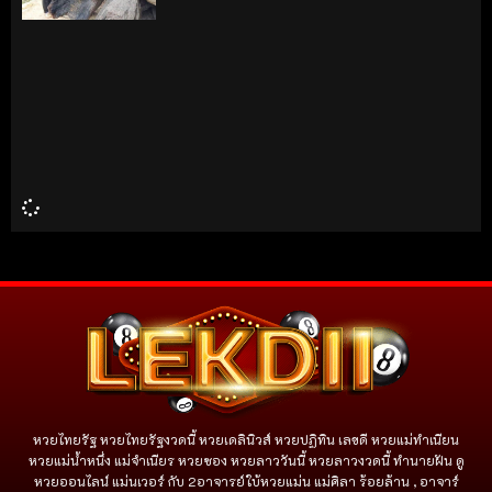
หวยไทยรัฐ หวยไทยรัฐงวดนี้ หวยเดลินิวส์ หวยปฏิทิน เลขดี หวยแม่ทำเนียน
หวยแม่น้ำหนึ่ง แม่จําเนียร หวยซอง หวยลาววันนี้ หวยลาวงวดนี้ ทำนายฝัน ดู
หวยออนไลน์ แม่นเวอร์ กับ 2อาจารย์ใบ้หวยแม่น แม่ศิลา ร้อยล้าน , อาจาร์