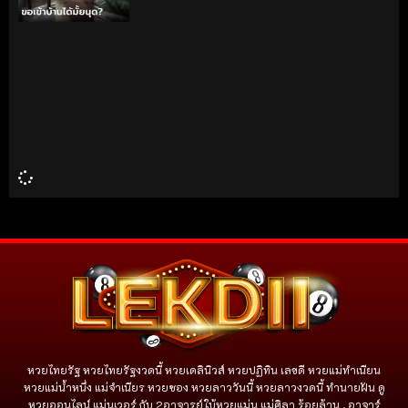
หวยไทยรัฐ หวยไทยรัฐงวดนี้ หวยเดลินิวส์ หวยปฏิทิน เลขดี หวยแม่ทำเนียน
หวยแม่น้ำหนึ่ง แม่จําเนียร หวยซอง หวยลาววันนี้ หวยลาวงวดนี้ ทำนายฝัน ดู
หวยออนไลน์ แม่นเวอร์ กับ 2อาจารย์ใบ้หวยแม่น แม่ศิลา ร้อยล้าน , อาจาร์