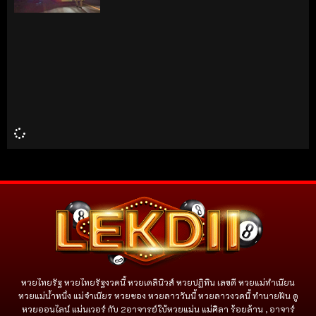
หวยไทยรัฐ หวยไทยรัฐงวดนี้ หวยเดลินิวส์ หวยปฏิทิน เลขดี หวยแม่ทำเนียน
หวยแม่น้ำหนึ่ง แม่จําเนียร หวยซอง หวยลาววันนี้ หวยลาวงวดนี้ ทำนายฝัน ดู
หวยออนไลน์ แม่นเวอร์ กับ 2อาจารย์ใบ้หวยแม่น แม่ศิลา ร้อยล้าน , อาจาร์