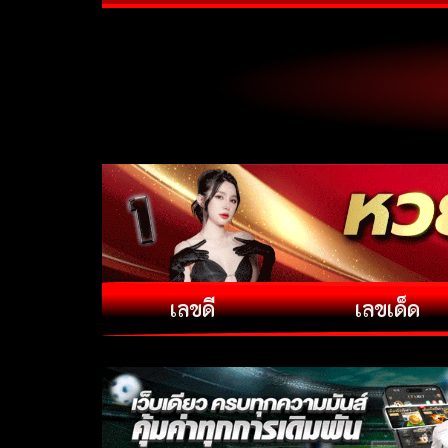
เลขดี
เลขเด็ด