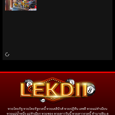
หวยไทยรัฐ หวยไทยรัฐงวดนี้ หวยเดลินิวส์ หวยปฏิทิน เลขดี หวยแม่ทำเนียน
หวยแม่น้ำหนึ่ง แม่จําเนียร หวยซอง หวยลาววันนี้ หวยลาวงวดนี้ ทำนายฝัน ดู