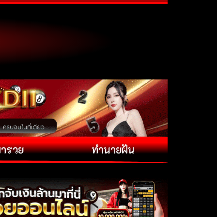
พารวย
ทำนายฝัน