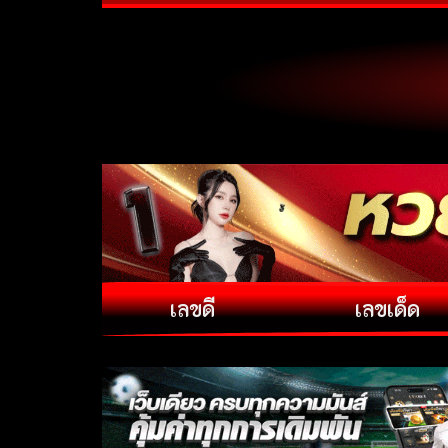
เลขดี
เลขเด็ด